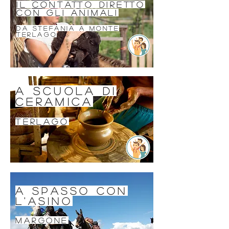
Il contatto diretto
con gli animali
Da stefania a monte
terlago
a scuola di
ceramica
terlago
a spasso con
l'asino
margone