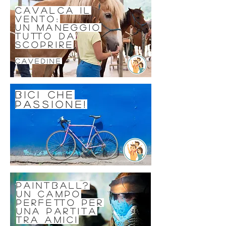
cavalca il
vento:
un maneggio
tutto da
scoprire
cavedine
Bici che
passione!
Paintball?
un campo
perfetto per
una partita
tra amici