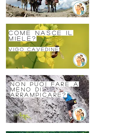
come nasce il
miele?
vigo cavedine
non puoi fare a
meno di
arrampicare?