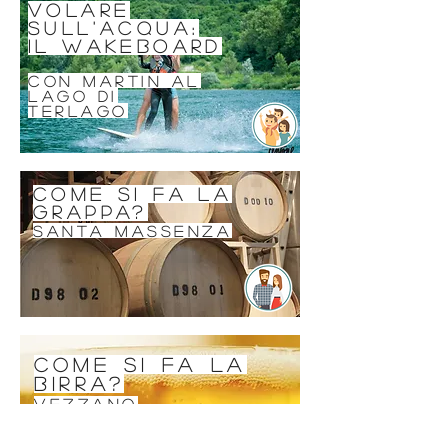
volare
sull'acqua:
il wakeboard
con martin al
lago di
terlago
come si fa la
grappa?
santa massenza
come si fa la
birra?
vezzano