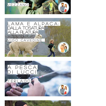
vezzano
Lama e alpaca:
dalla tosatura
alla filatura
vigo cavedine
A pesca
di lucci
terlago